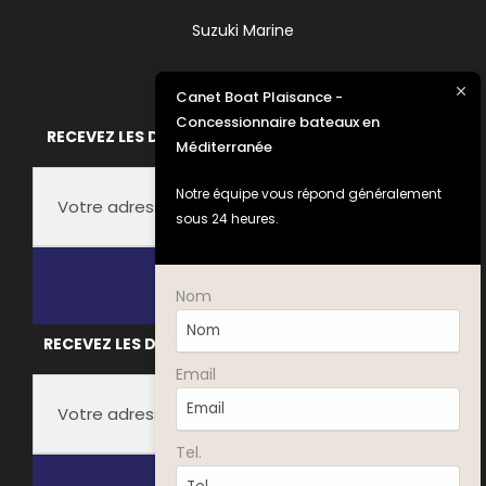
Suzuki Marine
Canet Boat Plaisance -
Concessionnaire bateaux en
RECEVEZ LES DERNIÈRES ACTUS FOUNTAINE PAJOT
Méditerranée
Notre équipe vous répond généralement
sous 24 heures.
Nom
A
RECEVEZ LES DERNIÈRES ACTUS BATEAUX MOTEURS
l
Email
t
e
r
Tel.
n