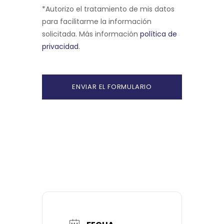
*Autorizo el tratamiento de mis datos
para facilitarme la información
solicitada. Más información
política de
privacidad
.
A
l
t
e
r
n
a
t
i
v