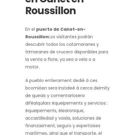
Roussillon
En el
puerto de Canet-en-
Roussillon
Los visitantes podrán
descubrir todos los catamaranes y
trimaranes de crucero disponibles para
la venta a flote, ya sea a vela o a
motor.
A
pueblo
ent
i
era
ment
de
di
é
à
c
es
b
comió
en
ser
a
instale
é
à
cerca de
im
ity
de
que
ais
y
comentarios
era
dif
é
alquilar
s
é
que
ip
ements
y
servicios
:
é
que
ip
ements
,
é
lea
ron
ique
,
acc
ast
ill
edad
y
vo
isla
,
soluciones
de
finanzas
ment
,
seguro
y
experto
ises
mar
it
imes
,
a
ins
i
que
el
transporte
,
el