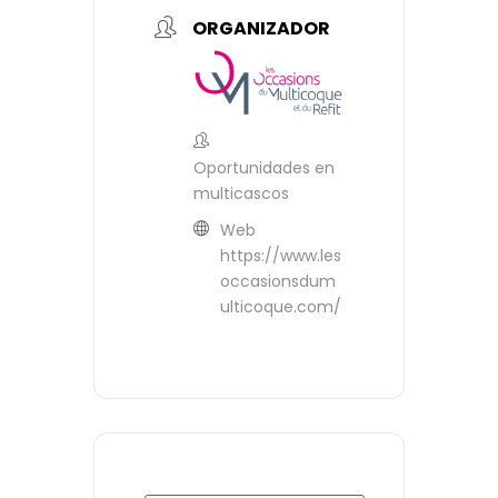
ORGANIZADOR
Oportunidades en
multicascos
Web
https://www.les
occasionsdum
ulticoque.com/