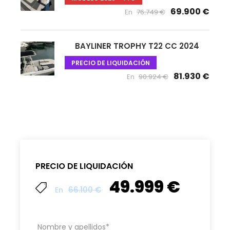
69.900 €
En
76.749 €
BAYLINER TROPHY T22 CC 2024
PRECIO DE LIQUIDACIÓN
81.930 €
En
90.924 €
PRECIO DE LIQUIDACIÓN
49.999 €
66.100 €
En
Nombre y apellidos
*