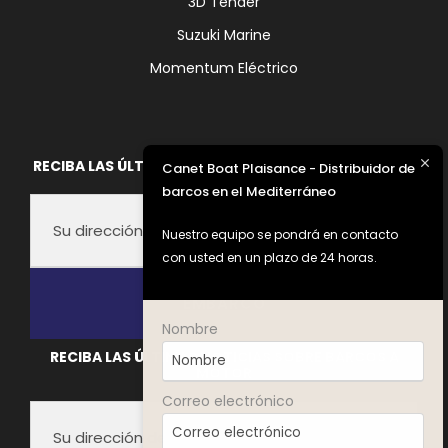
3D Tender
Suzuki Marine
Momentum Eléctrico
RECIBA LAS ÚLTIMAS NOTICIAS DE FOUNTAINE PAJOT
Canet Boat Plaisance - Distribuidor de
barcos en el Mediterráneo
Nuestro equipo se pondrá en contacto
con usted en un plazo de 24 horas.
Nombre
A
RECIBA LAS ÚLTIMAS NOTICIAS SOBRE BARCOS A
MOTOR
l
t
Correo electrónico
e
r